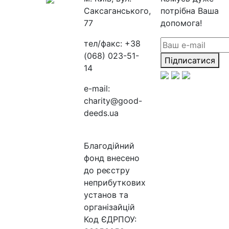
Саксаганського,
потрібна Ваша
77
допомога!
тел/факс:
+38
(068) 023-51-
Підписатися
14
e-mail:
charity@good-
deeds.ua
Благодійний
фонд внесено
до реєстру
неприбуткових
установ та
організайцій
Код ЄДРПОУ: