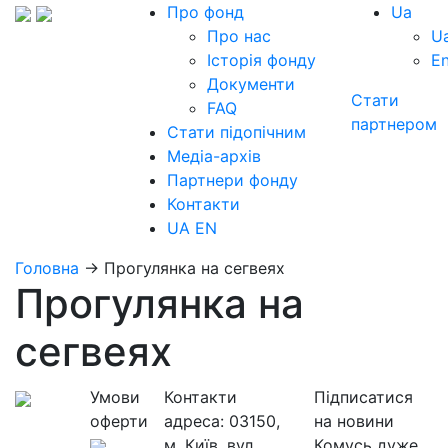
Про фонд
Ua
Про нас
U
Історія фонду
E
Документи
Стати
FAQ
партнером
Стати підопічним
Медіа-архів
Партнери фонду
Контакти
UA
EN
Головна
→
Прогулянка на сегвеях
Прогулянка на
сегвеях
Умови
Контакти
Підписатися
оферти
адреса:
03150,
на новини
м. Київ, вул.
Комусь дуже