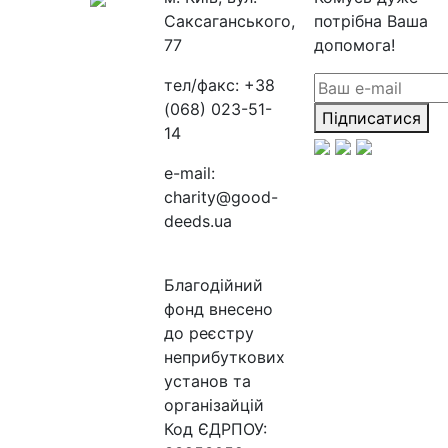
Саксаганського,
потрібна Ваша
77
допомога!
тел/факс:
+38
(068) 023-51-
Підписатися
14
e-mail:
charity@good-
deeds.ua
Благодійний
фонд внесено
до реєстру
неприбуткових
установ та
організайцій
Код ЄДРПОУ: