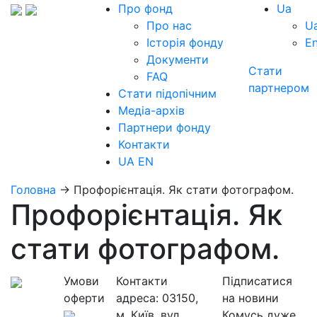
Про фонд
Ua
Про нас
U
Історія фонду
E
Документи
Стати
FAQ
партнером
Стати підопічним
Медіа-архів
Партнери фонду
Контакти
UA
EN
Головна
→
Профорієнтація. Як стати фотографом.
Профорієнтація. Як
стати фотографом.
Умови
Контакти
Підписатися
оферти
адреса:
03150,
на новини
м. Київ, вул.
Комусь дуже