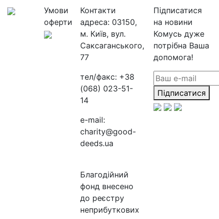
Умови
Контакти
Підписатися
оферти
адреса:
03150,
на новини
м. Київ, вул.
Комусь дуже
Саксаганського,
потрібна Ваша
77
допомога!
тел/факс:
+38
(068) 023-51-
Підписатися
14
e-mail:
charity@good-
deeds.ua
Благодійний
фонд внесено
до реєстру
неприбуткових