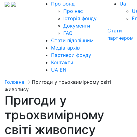
Про фонд
Ua
Про нас
U
Історія фонду
E
Документи
Стати
FAQ
партнером
Стати підопічним
Медіа-архів
Партнери фонду
Контакти
UA
EN
Головна
→
Пригоди у трьохвимірному світі
живопису
Пригоди у
трьохвимірному
світі живопису