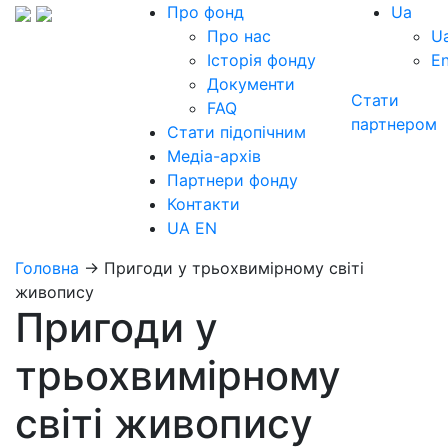
Про фонд
Ua
Про нас
U
Історія фонду
E
Документи
Стати
FAQ
партнером
Стати підопічним
Медіа-архів
Партнери фонду
Контакти
UA
EN
Головна
→
Пригоди у трьохвимірному світі
живопису
Пригоди у
трьохвимірному
світі живопису