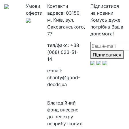
Умови
Контакти
Підписатися
оферти
адреса:
03150,
на новини
м. Київ, вул.
Комусь дуже
Саксаганського,
потрібна Ваша
77
допомога!
тел/факс:
+38
(068) 023-51-
Підписатися
14
e-mail:
charity@good-
deeds.ua
Благодійний
фонд внесено
до реєстру
неприбуткових