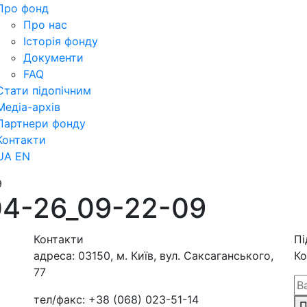
Про фонд
Про нас
Історія фонду
Документи
FAQ
Стати підопічним
Медіа-архів
Партнери фонду
Контакти
UA
EN
9
04-26_09-22-09
Контакти
Пі
адреса:
03150, м. Київ, вул. Саксаганського,
Ко
77
тел/факс:
+38 (068) 023-51-14
П