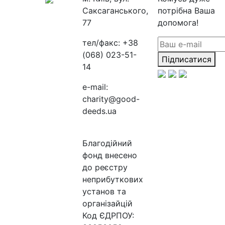
Саксаганського,
потрібна Ваша
77
допомога!
тел/факс:
+38
(068) 023-51-
Підписатися
14
e-mail:
charity@good-
deeds.ua
Благодійний
фонд внесено
до реєстру
неприбуткових
установ та
організайцій
Код ЄДРПОУ: