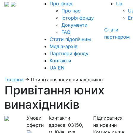
Про фонд
Ua
Про нас
U
Історія фонду
E
Документи
Стати
FAQ
партнером
Стати підопічним
Медіа-архів
Партнери фонду
Контакти
UA
EN
Головна
→
Привітання юних винахідників
Привітання юних
винахідників
Умови
Контакти
Підписатися
оферти
адреса:
03150,
на новини
м. Київ, вул.
Комусь дуже