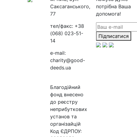
Саксаганського,
потрібна Ваша
77
допомога!
тел/факс:
+38
(068) 023-51-
Підписатися
14
e-mail:
charity@good-
deeds.ua
Благодійний
фонд внесено
до реєстру
неприбуткових
установ та
організайцій
Код ЄДРПОУ: