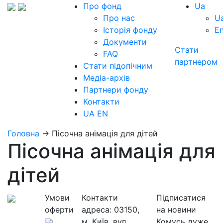
Про фонд
Ua
Про нас
U
Історія фонду
E
Документи
Стати
FAQ
партнером
Стати підопічним
Медіа-архів
Партнери фонду
Контакти
UA
EN
Головна
→
Пісочна анімація для дітей
Пісочна анімація для
дітей
Умови
Контакти
Підписатися
оферти
адреса:
03150,
на новини
м. Київ, вул.
Комусь дуже