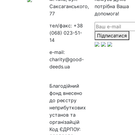
Саксаганського,
потрібна Ваша
77
допомога!
тел/факс:
+38
(068) 023-51-
Підписатися
14
e-mail:
charity@good-
deeds.ua
Благодійний
фонд внесено
до реєстру
неприбуткових
установ та
організайцій
Код ЄДРПОУ: