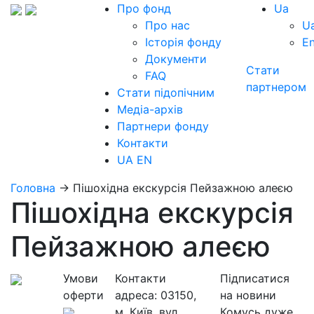
Про фонд
Ua
Про нас
U
Історія фонду
E
Документи
Стати
FAQ
партнером
Стати підопічним
Медіа-архів
Партнери фонду
Контакти
UA
EN
Головна
→
Пішохідна екскурсія Пейзажною алеєю
Пішохідна екскурсія
Пейзажною алеєю
Умови
Контакти
Підписатися
оферти
адреса:
03150,
на новини
м. Київ, вул.
Комусь дуже