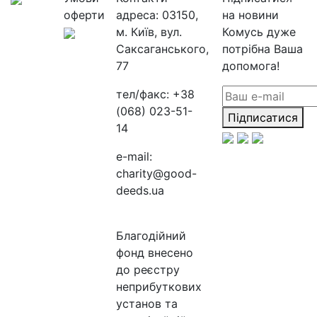
оферти
адреса:
03150,
на новини
м. Київ, вул.
Комусь дуже
Саксаганського,
потрібна Ваша
77
допомога!
тел/факс:
+38
(068) 023-51-
Підписатися
14
e-mail:
charity@good-
deeds.ua
Благодійний
фонд внесено
до реєстру
неприбуткових
установ та