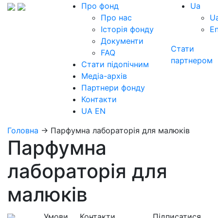
Про фонд
Ua
Про нас
U
Історія фонду
E
Документи
Стати
FAQ
партнером
Стати підопічним
Медіа-архів
Партнери фонду
Контакти
UA
EN
Головна
→
Парфумна лабораторія для малюків
Парфумна
лабораторія для
малюків
Умови
Контакти
Підписатися