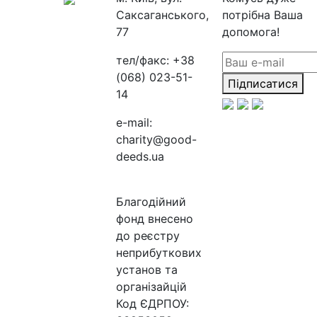
Саксаганського,
потрібна Ваша
77
допомога!
тел/факс:
+38
(068) 023-51-
Підписатися
14
e-mail:
charity@good-
deeds.ua
Благодійний
фонд внесено
до реєстру
неприбуткових
установ та
організайцій
Код ЄДРПОУ: