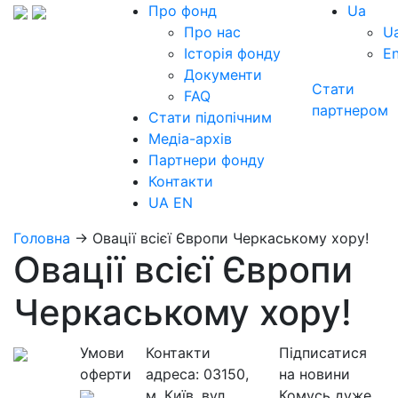
Про фонд
Ua
Про нас
U
Історія фонду
E
Документи
Стати
FAQ
партнером
Стати підопічним
Медіа-архів
Партнери фонду
Контакти
UA
EN
Головна
→
Овації всієї Європи Черкаському хору!
Овації всієї Європи
Черкаському хору!
Умови
Контакти
Підписатися
оферти
адреса:
03150,
на новини
м. Київ, вул.
Комусь дуже