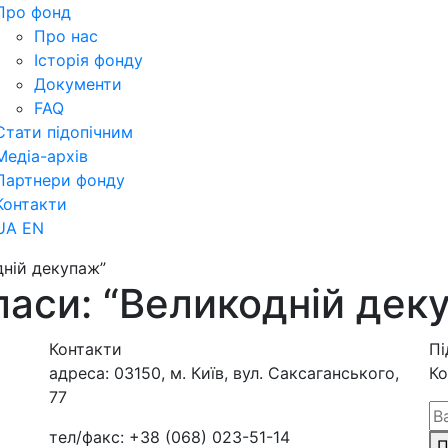
Про фонд
Про нас
Історія фонду
Документи
FAQ
Стати підопічним
Медіа-архів
Партнери фонду
Контакти
UA
EN
дній декупаж”
аси: “Великодній дек
Контакти
Пі
адреса:
03150, м. Київ, вул. Саксаганського,
Ко
77
тел/факс:
+38 (068) 023-51-14
П