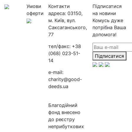
Умови
Контакти
Підписатися
оферти
адреса:
03150,
на новини
м. Київ, вул.
Комусь дуже
Саксаганського,
потрібна Ваша
77
допомога!
тел/факс:
+38
(068) 023-51-
Підписатися
14
e-mail:
charity@good-
deeds.ua
Благодійний
фонд внесено
до реєстру
неприбуткових