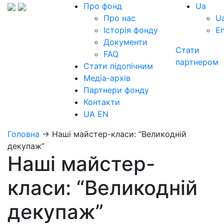
Про фонд
Ua
Про нас
U
Історія фонду
E
Документи
Стати
FAQ
партнером
Стати підопічним
Медіа-архів
Партнери фонду
Контакти
UA
EN
Головна
→
Наші майстер-класи: “Великодній
декупаж”
Наші майстер-
класи: “Великодній
декупаж”