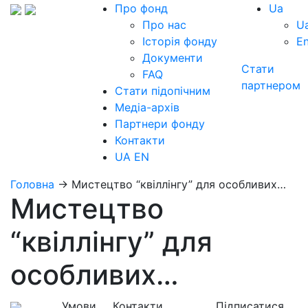
Про фонд
Ua
Про нас
U
Історія фонду
E
Документи
Стати
FAQ
партнером
Стати підопічним
Медіа-архів
Партнери фонду
Контакти
UA
EN
Головна
→
Мистецтво “квіллінгу” для особливих…
Мистецтво
“квіллінгу” для
особливих…
Умови
Контакти
Підписатися