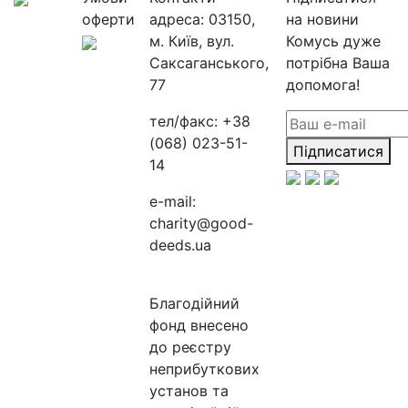
оферти
адреса:
03150,
на новини
м. Київ, вул.
Комусь дуже
Саксаганського,
потрібна Ваша
77
допомога!
тел/факс:
+38
(068) 023-51-
Підписатися
14
e-mail:
charity@good-
deeds.ua
Благодійний
фонд внесено
до реєстру
неприбуткових
установ та