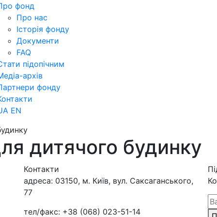
Про фонд
Про нас
Історія фонду
Документи
FAQ
Стати підопічним
Медіа-архів
Партнери фонду
Контакти
UA
EN
будинку
ля дитячого будинку
Контакти
Пі
адреса:
03150, м. Київ, вул. Саксаганського,
Ко
77
тел/факс:
+38 (068) 023-51-14
П