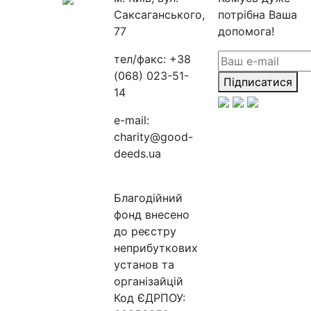
Саксаганського,
потрібна Ваша
77
допомога!
тел/факс:
+38
(068) 023-51-
Підписатися
14
e-mail:
charity@good-
deeds.ua
Благодійний
фонд внесено
до реєстру
неприбуткових
установ та
організайцій
Код ЄДРПОУ: