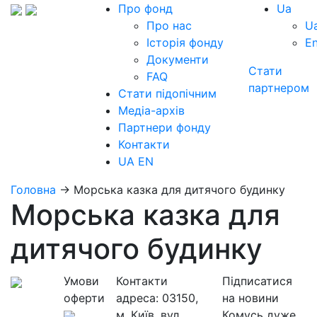
Про фонд
Ua
Про нас
U
Історія фонду
E
Документи
Стати
FAQ
партнером
Стати підопічним
Медіа-архів
Партнери фонду
Контакти
UA
EN
Головна
→
Морська казка для дитячого будинку
Морська казка для
дитячого будинку
Умови
Контакти
Підписатися
оферти
адреса:
03150,
на новини
м. Київ, вул.
Комусь дуже