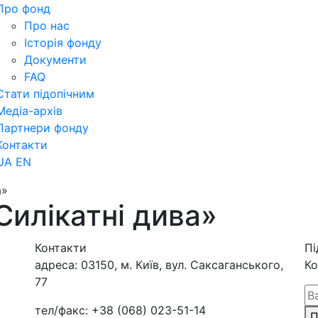
Про фонд
Про нас
Історія фонду
Документи
FAQ
Стати підопічним
Медіа-архів
Партнери фонду
Контакти
UA
EN
а»
илікатні дива»
Контакти
Пі
адреса:
03150, м. Київ, вул. Саксаганського,
Ко
77
тел/факс:
+38 (068) 023-51-14
П