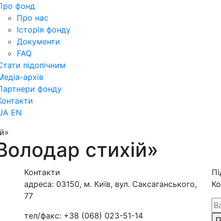
Про фонд
Про нас
Історія фонду
Документи
FAQ
Стати підопічним
Медіа-архів
Партнери фонду
Контакти
UA
EN
ій»
Володар стихій»
Контакти
Пі
адреса:
03150, м. Київ, вул. Саксаганського,
Ко
77
тел/факс:
+38 (068) 023-51-14
П