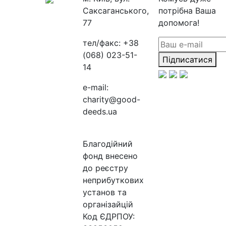
Саксаганського,
потрібна Ваша
77
допомога!
тел/факс:
+38
(068) 023-51-
Підписатися
14
e-mail:
charity@good-
deeds.ua
Благодійний
фонд внесено
до реєстру
неприбуткових
установ та
організайцій
Код ЄДРПОУ: