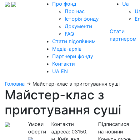
Про фонд
Ua
Про нас
U
Історія фонду
E
Документи
Стати
FAQ
партнером
Стати підопічним
Медіа-архів
Партнери фонду
Контакти
UA
EN
Головна
→
Майстер-клас з приготування суші
Майстер-клас з
приготування суші
Умови
Контакти
Підписатися
оферти
адреса:
03150,
на новини
м. Київ, вул.
Комусь дуже