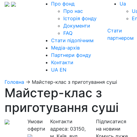
Про фонд
Ua
Про нас
U
Історія фонду
E
Документи
Стати
FAQ
партнером
Стати підопічним
Медіа-архів
Партнери фонду
Контакти
UA
EN
Головна
→
Майстер-клас з приготування суші
Майстер-клас з
приготування суші
Умови
Контакти
Підписатися
оферти
адреса:
03150,
на новини
м. Київ, вул.
Комусь дуже