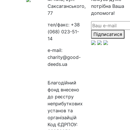
Саксаганського,
потрібна Ваша
77
допомога!
тел/факс:
+38
(068) 023-51-
Підписатися
14
e-mail:
charity@good-
deeds.ua
Благодійний
фонд внесено
до реєстру
неприбуткових
установ та
організайцій
Код ЄДРПОУ: