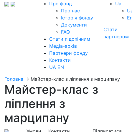
Про фонд
Ua
Про нас
U
Історія фонду
E
Документи
Стати
FAQ
партнером
Стати підопічним
Медіа-архів
Партнери фонду
Контакти
UA
EN
Головна
→
Майстер-клас з ліплення з марципану
Майстер-клас з
ліплення з
марципану
Умови
Контакти
Підписатися