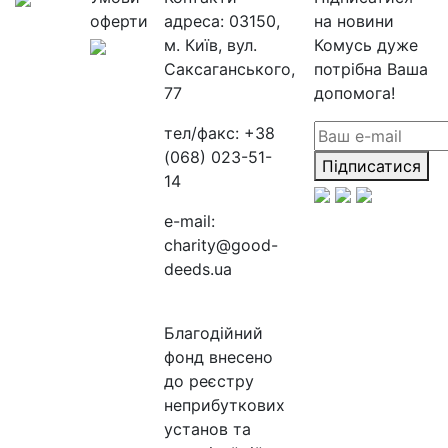
оферти
адреса:
03150,
на новини
м. Київ, вул.
Комусь дуже
Саксаганського,
потрібна Ваша
77
допомога!
тел/факс:
+38
(068) 023-51-
Підписатися
14
e-mail:
charity@good-
deeds.ua
Благодійний
фонд внесено
до реєстру
неприбуткових
установ та