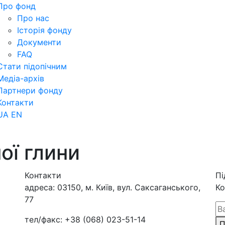
Про фонд
Про нас
Історія фонду
Документи
FAQ
Стати підопічним
Медіа-архів
Партнери фонду
Контакти
UA
EN
ої глини
Контакти
Пі
адреса:
03150, м. Київ, вул. Саксаганського,
Ко
77
тел/факс:
+38 (068) 023-51-14
П