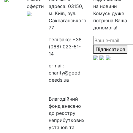
оферти
адреса:
03150,
на новини
м. Київ, вул.
Комусь дуже
Саксаганського,
потрібна Ваша
77
допомога!
тел/факс:
+38
(068) 023-51-
Підписатися
14
e-mail:
charity@good-
deeds.ua
Благодійний
фонд внесено
до реєстру
неприбуткових
установ та