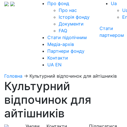
Про фонд
Ua
Про нас
U
Історія фонду
E
Документи
Стати
FAQ
партнером
Стати підопічним
Медіа-архів
Партнери фонду
Контакти
UA
EN
Головна
→
Культурний відпочинок для айтішників
Культурний
відпочинок для
айтішників
Умови
Контакти
Підписатися