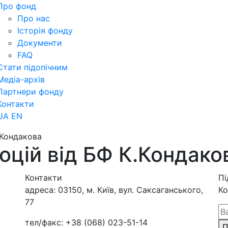
Про фонд
Про нас
Історія фонду
Документи
FAQ
Стати підопічним
Медіа-архів
Партнери фонду
Контакти
UA
EN
.Кондакова
цій від БФ К.Кондако
Контакти
Пі
адреса:
03150, м. Київ, вул. Саксаганського,
Ко
77
тел/факс:
+38 (068) 023-51-14
П