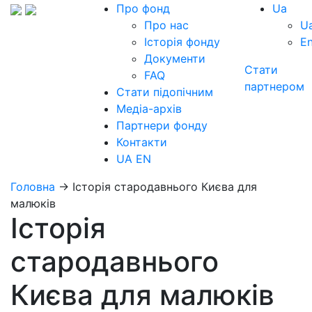
Про фонд
Ua
Про нас
U
Історія фонду
E
Документи
Стати
FAQ
партнером
Стати підопічним
Медіа-архів
Партнери фонду
Контакти
UA
EN
Головна
→
Історія стародавнього Києва для
малюків
Історія
стародавнього
Києва для малюків