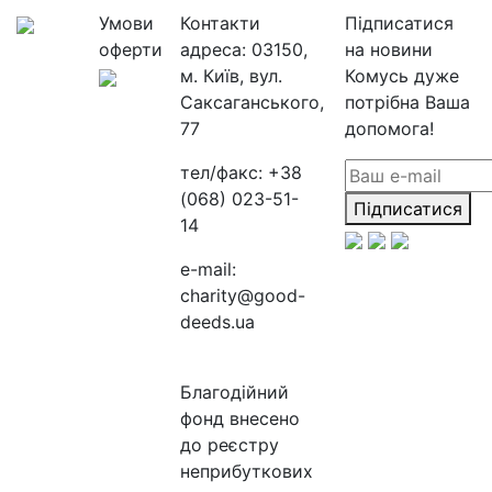
Умови
Контакти
Підписатися
оферти
адреса:
03150,
на новини
м. Київ, вул.
Комусь дуже
Саксаганського,
потрібна Ваша
77
допомога!
тел/факс:
+38
(068) 023-51-
Підписатися
14
e-mail:
charity@good-
deeds.ua
Благодійний
фонд внесено
до реєстру
неприбуткових