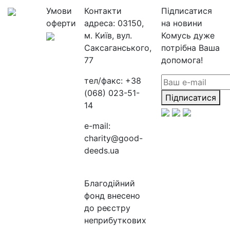
Умови
Контакти
Підписатися
оферти
адреса:
03150,
на новини
м. Київ, вул.
Комусь дуже
Саксаганського,
потрібна Ваша
77
допомога!
тел/факс:
+38
(068) 023-51-
Підписатися
14
e-mail:
charity@good-
deeds.ua
Благодійний
фонд внесено
до реєстру
неприбуткових