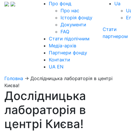
Про фонд
Ua
Про нас
U
Історія фонду
E
Документи
Стати
FAQ
партнером
Стати підопічним
Медіа-архів
Партнери фонду
Контакти
UA
EN
Головна
→
Дослідницька лабораторія в центрі
Києва!
Дослідницька
лабораторія в
центрі Києва!