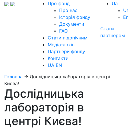
Про фонд
Ua
Про нас
U
Історія фонду
E
Документи
Стати
FAQ
партнером
Стати підопічним
Медіа-архів
Партнери фонду
Контакти
UA
EN
Головна
→
Дослідницька лабораторія в центрі
Києва!
Дослідницька
лабораторія в
центрі Києва!