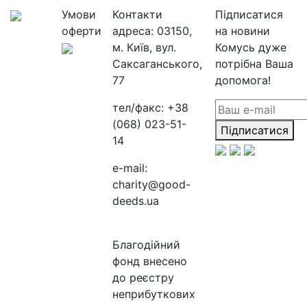
Умови
Контакти
Підписатися
оферти
адреса:
03150,
на новини
м. Київ, вул.
Комусь дуже
Саксаганського,
потрібна Ваша
77
допомога!
тел/факс:
+38
(068) 023-51-
Підписатися
14
e-mail:
charity@good-
deeds.ua
Благодійний
фонд внесено
до реєстру
неприбуткових