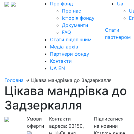
Про фонд
Ua
Про нас
U
Історія фонду
E
Документи
Стати
FAQ
партнером
Стати підопічним
Медіа-архів
Партнери фонду
Контакти
UA
EN
Головна
→
Цікава мандрівка до Задзеркалля
Цікава мандрівка до
Задзеркалля
Умови
Контакти
Підписатися
оферти
адреса:
03150,
на новини
м. Київ, вул.
Комусь дуже