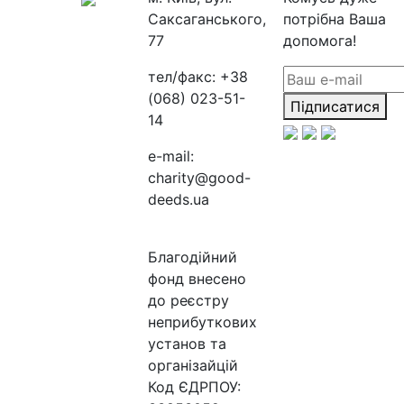
Саксаганського,
потрібна Ваша
77
допомога!
тел/факс:
+38
(068) 023-51-
Підписатися
14
e-mail:
charity@good-
deeds.ua
Благодійний
фонд внесено
до реєстру
неприбуткових
установ та
організайцій
Код ЄДРПОУ: