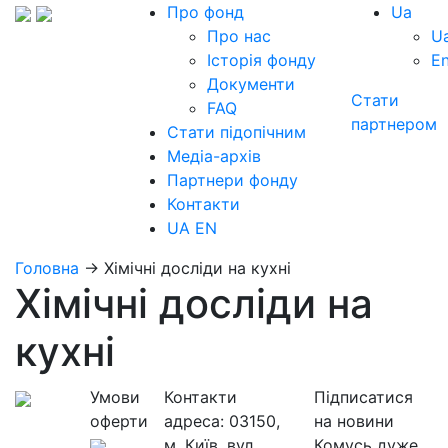
Про фонд
Ua
Про нас
U
Історія фонду
E
Документи
Стати
FAQ
партнером
Стати підопічним
Медіа-архів
Партнери фонду
Контакти
UA
EN
Головна
→
Хімічні досліди на кухні
Хімічні досліди на
кухні
Умови
Контакти
Підписатися
оферти
адреса:
03150,
на новини
м. Київ, вул.
Комусь дуже