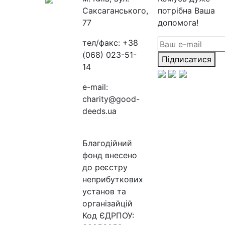
Саксаганського,
потрібна Ваша
77
допомога!
тел/факс:
+38
(068) 023-51-
Підписатися
14
e-mail:
charity@good-
deeds.ua
Благодійний
фонд внесено
до реєстру
неприбуткових
установ та
організайцій
Код ЄДРПОУ: