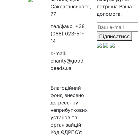
Саксаганського,
потрібна Ваша
77
допомога!
тел/факс:
+38
(068) 023-51-
Підписатися
14
e-mail:
charity@good-
deeds.ua
Благодійний
фонд внесено
до реєстру
неприбуткових
установ та
організайцій
Код ЄДРПОУ: