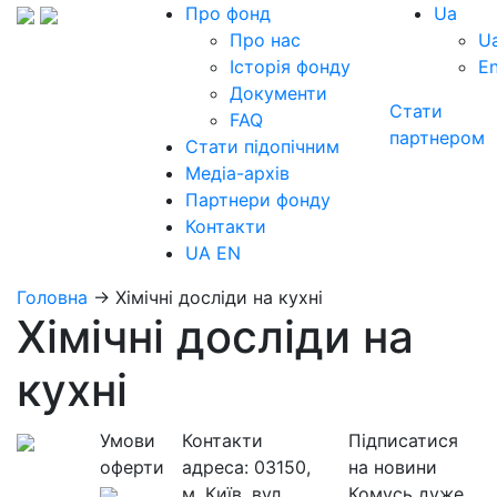
Про фонд
Ua
Про нас
U
Історія фонду
E
Документи
Стати
FAQ
партнером
Стати підопічним
Медіа-архів
Партнери фонду
Контакти
UA
EN
Головна
→
Хімічні досліди на кухні
Хімічні досліди на
кухні
Умови
Контакти
Підписатися
оферти
адреса:
03150,
на новини
м. Київ, вул.
Комусь дуже