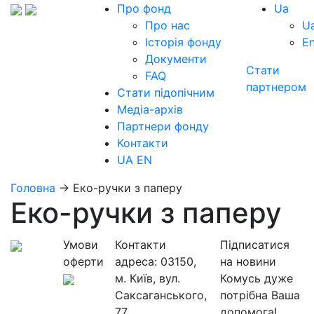
Про фонд
Ua
Про нас
U
Історія фонду
E
Документи
Стати
FAQ
партнером
Стати підопічним
Медіа-архів
Партнери фонду
Контакти
UA
EN
Головна
→
Еко-ручки з паперу
Еко-ручки з паперу
Умови
Контакти
Підписатися
оферти
адреса:
03150,
на новини
м. Київ, вул.
Комусь дуже
Саксаганського,
потрібна Ваша
77
допомога!