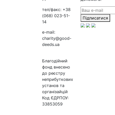
тел/факс:
+38
(068) 023-51-
Підписатися
14
e-mail:
charity@good-
deeds.ua
Благодійний
фонд внесено
до реєстру
неприбуткових
установ та
організайцій
Код ЄДРПОУ:
33853059