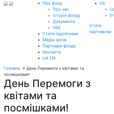
Про фонд
Ua
Про нас
U
Історія фонду
E
Документи
Стати
FAQ
партнером
Стати підопічним
Медіа-архів
Партнери фонду
Контакти
UA
EN
Головна
→
День Перемоги з квітами та
посмішками!
День Перемоги з
квітами та
посмішками!