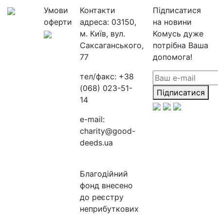
Умови
Контакти
Підписатися
оферти
адреса:
03150,
на новини
м. Київ, вул.
Комусь дуже
Саксаганського,
потрібна Ваша
77
допомога!
тел/факс:
+38
(068) 023-51-
Підписатися
14
e-mail:
charity@good-
deeds.ua
Благодійний
фонд внесено
до реєстру
неприбуткових