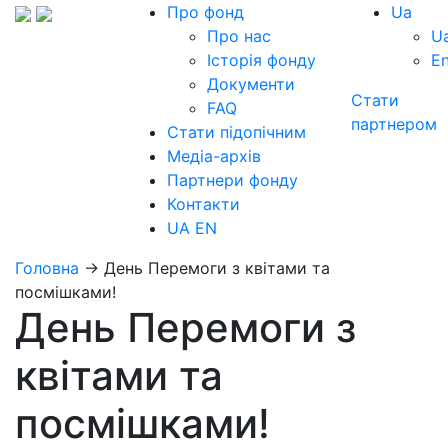
Про фонд
Ua
Про нас
U
Історія фонду
E
Документи
Стати
FAQ
партнером
Стати підопічним
Медіа-архів
Партнери фонду
Контакти
UA
EN
Головна
→
День Перемоги з квітами та
посмішками!
День Перемоги з
квітами та
посмішками!