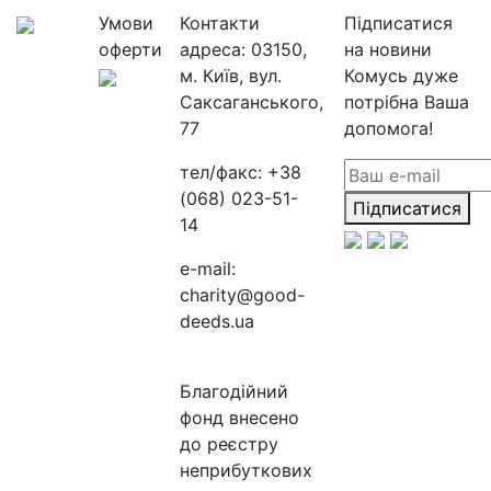
Умови
Контакти
Підписатися
оферти
адреса:
03150,
на новини
м. Київ, вул.
Комусь дуже
Саксаганського,
потрібна Ваша
77
допомога!
тел/факс:
+38
(068) 023-51-
Підписатися
14
e-mail:
charity@good-
deeds.ua
Благодійний
фонд внесено
до реєстру
неприбуткових