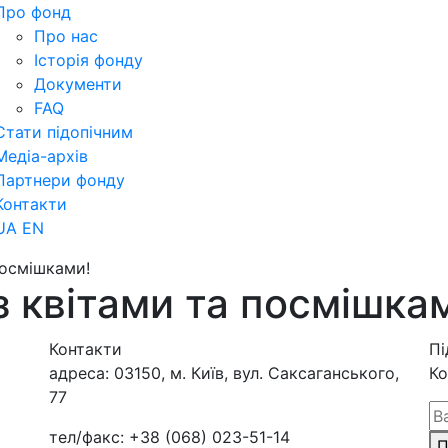
Про фонд
Про нас
Історія фонду
Документи
FAQ
Стати підопічним
Медіа-архів
Партнери фонду
Контакти
UA
EN
посмішками!
 квітами та посмішка
Контакти
Пі
адреса:
03150, м. Київ, вул. Саксаганського,
Ко
77
тел/факс:
+38 (068) 023-51-14
П