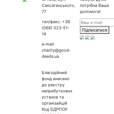
Саксаганського,
потрібна Ваша
77
допомога!
тел/факс:
+38
(068) 023-51-
Підписатися
14
e-mail:
charity@good-
deeds.ua
Благодійний
фонд внесено
до реєстру
неприбуткових
установ та
організайцій
Код ЄДРПОУ: