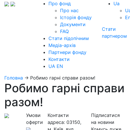
Про фонд
Ua
Про нас
U
Історія фонду
E
Документи
Стати
FAQ
партнером
Стати підопічним
Медіа-архів
Партнери фонду
Контакти
UA
EN
Головна
→
Робимо гарні справи разом!
Робимо гарні справи
разом!
Умови
Контакти
Підписатися
оферти
адреса:
03150,
на новини
м. Київ, вул.
Комусь дуже