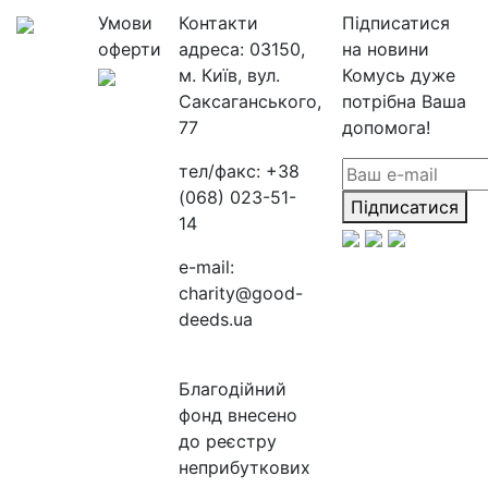
Умови
Контакти
Підписатися
оферти
адреса:
03150,
на новини
м. Київ, вул.
Комусь дуже
Саксаганського,
потрібна Ваша
77
допомога!
тел/факс:
+38
(068) 023-51-
Підписатися
14
e-mail:
charity@good-
deeds.ua
Благодійний
фонд внесено
до реєстру
неприбуткових