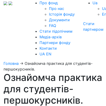
Про фонд
Ua
Про нас
U
Історія фонду
E
Документи
Стати
FAQ
партнером
Стати підопічним
Медіа-архів
Партнери фонду
Контакти
UA
EN
Головна
→
Ознайомча практика для студентів-
першокурсників.
Ознайомча практика
для студентів-
першокурсників.