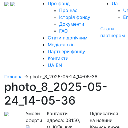
Про фонд
Ua
Про нас
U
Історія фонду
E
Документи
Стати
FAQ
партнером
Стати підопічним
Медіа-архів
Партнери фонду
Контакти
UA
EN
Головна
→
photo_8_2025-05-24_14-05-36
photo_8_2025-05-
24_14-05-36
Умови
Контакти
Підписатися
оферти
адреса:
03150,
на новини
м. Київ, вул.
Комусь дуже