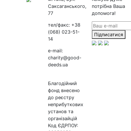
Саксаганського,
потрібна Ваша
77
допомога!
тел/факс:
+38
(068) 023-51-
Підписатися
14
e-mail:
charity@good-
deeds.ua
Благодійний
фонд внесено
до реєстру
неприбуткових
установ та
організайцій
Код ЄДРПОУ: