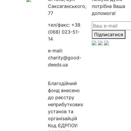
Саксаганського,
потрібна Ваша
77
допомога!
тел/факс:
+38
(068) 023-51-
Підписатися
14
e-mail:
charity@good-
deeds.ua
Благодійний
фонд внесено
до реєстру
неприбуткових
установ та
організайцій
Код ЄДРПОУ: