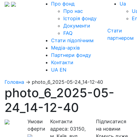
Про фонд
Ua
Про нас
U
Історія фонду
E
Документи
Стати
FAQ
партнером
Стати підопічним
Медіа-архів
Партнери фонду
Контакти
UA
EN
Головна
→
photo_6_2025-05-24_14-12-40
photo_6_2025-05-
24_14-12-40
Умови
Контакти
Підписатися
оферти
адреса:
03150,
на новини
м. Київ, вул.
Комусь дуже