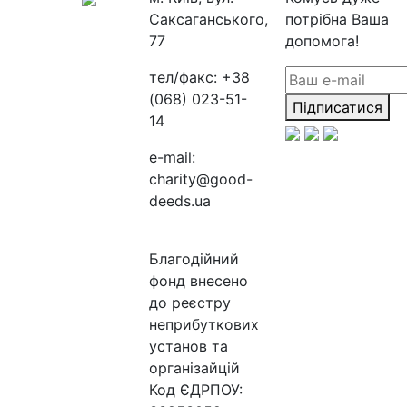
Саксаганського,
потрібна Ваша
77
допомога!
тел/факс:
+38
(068) 023-51-
Підписатися
14
e-mail:
charity@good-
deeds.ua
Благодійний
фонд внесено
до реєстру
неприбуткових
установ та
організайцій
Код ЄДРПОУ: