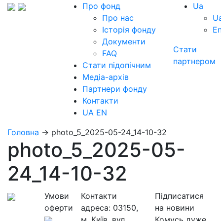
Про фонд
Ua
Про нас
U
Історія фонду
E
Документи
Стати
FAQ
партнером
Стати підопічним
Медіа-архів
Партнери фонду
Контакти
UA
EN
Головна
→
photo_5_2025-05-24_14-10-32
photo_5_2025-05-
24_14-10-32
Умови
Контакти
Підписатися
оферти
адреса:
03150,
на новини
м. Київ, вул.
Комусь дуже