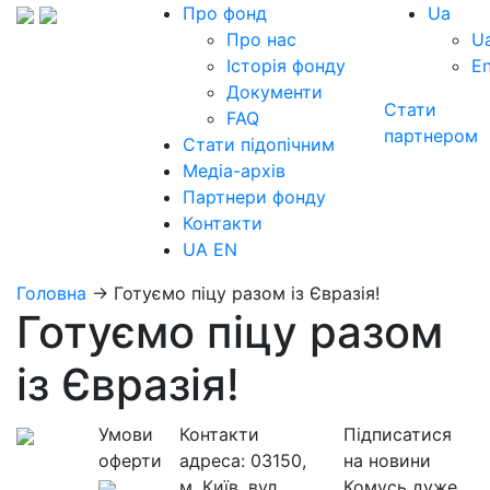
Про фонд
Ua
Про нас
U
Історія фонду
E
Документи
Стати
FAQ
партнером
Стати підопічним
Медіа-архів
Партнери фонду
Контакти
UA
EN
Головна
→
Готуємо піцу разом із Євразія!
Готуємо піцу разом
із Євразія!
Умови
Контакти
Підписатися
оферти
адреса:
03150,
на новини
м. Київ, вул.
Комусь дуже