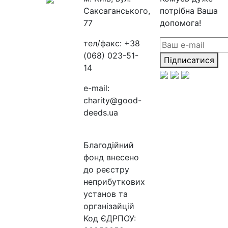
Саксаганського,
потрібна Ваша
77
допомога!
тел/факс:
+38
(068) 023-51-
Підписатися
14
e-mail:
charity@good-
deeds.ua
Благодійний
фонд внесено
до реєстру
неприбуткових
установ та
організайцій
Код ЄДРПОУ: