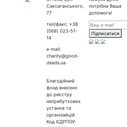
Саксаганського,
потрібна Ваша
77
допомога!
тел/факс:
+38
(068) 023-51-
Підписатися
14
e-mail:
charity@good-
deeds.ua
Благодійний
фонд внесено
до реєстру
неприбуткових
установ та
організайцій
Код ЄДРПОУ: