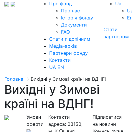
Про фонд
Ua
Про нас
U
Історія фонду
E
Документи
Стати
FAQ
партнером
Стати підопічним
Медіа-архів
Партнери фонду
Контакти
UA
EN
Головна
→
Вихідні у Зимові країні на ВДНГ!
Вихідні у Зимові
країні на ВДНГ!
Умови
Контакти
Підписатися
оферти
адреса:
03150,
на новини
м. Київ, вул.
Комусь дуже