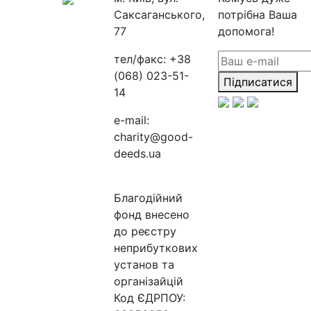
Саксаганського,
потрібна Ваша
77
допомога!
тел/факс:
+38
(068) 023-51-
Підписатися
14
e-mail:
charity@good-
deeds.ua
Благодійний
фонд внесено
до реєстру
неприбуткових
установ та
організайцій
Код ЄДРПОУ: