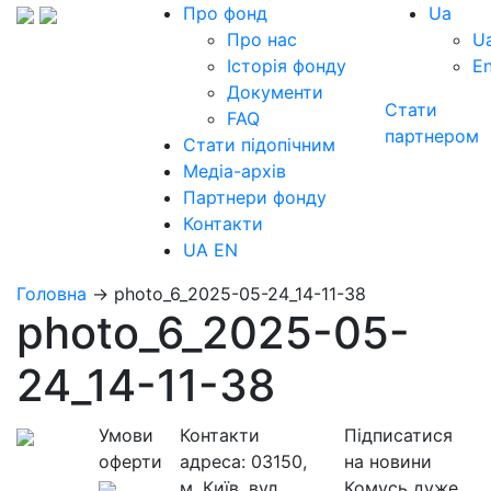
Про фонд
Ua
Про нас
U
Історія фонду
E
Документи
Стати
FAQ
партнером
Стати підопічним
Медіа-архів
Партнери фонду
Контакти
UA
EN
Головна
→
photo_6_2025-05-24_14-11-38
photo_6_2025-05-
24_14-11-38
Умови
Контакти
Підписатися
оферти
адреса:
03150,
на новини
м. Київ, вул.
Комусь дуже