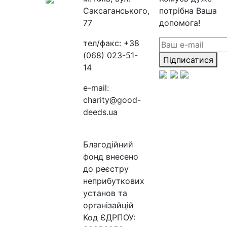
Саксаганського,
потрібна Ваша
77
допомога!
тел/факс:
+38
(068) 023-51-
Підписатися
14
e-mail:
charity@good-
deeds.ua
Благодійний
фонд внесено
до реєстру
неприбуткових
установ та
організайцій
Код ЄДРПОУ: