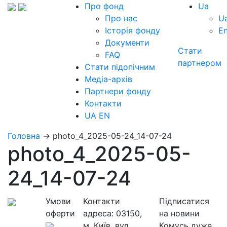
Про фонд
Ua
Про нас
U
Історія фонду
E
Документи
Стати
FAQ
партнером
Стати підопічним
Медіа-архів
Партнери фонду
Контакти
UA
EN
Головна
→
photo_4_2025-05-24_14-07-24
photo_4_2025-05-
24_14-07-24
Умови
Контакти
Підписатися
оферти
адреса:
03150,
на новини
м. Київ, вул.
Комусь дуже