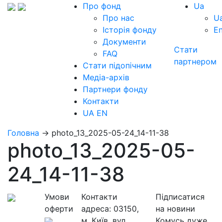
Про фонд
Ua
Про нас
U
Історія фонду
E
Документи
Стати
FAQ
партнером
Стати підопічним
Медіа-архів
Партнери фонду
Контакти
UA
EN
Головна
→
photo_13_2025-05-24_14-11-38
photo_13_2025-05-
24_14-11-38
Умови
Контакти
Підписатися
оферти
адреса:
03150,
на новини
м. Київ, вул.
Комусь дуже