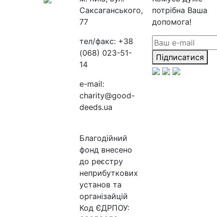
Саксаганського,
потрібна Ваша
77
допомога!
тел/факс:
+38
(068) 023-51-
Підписатися
14
e-mail:
charity@good-
deeds.ua
Благодійний
фонд внесено
до реєстру
неприбуткових
установ та
організайцій
Код ЄДРПОУ: