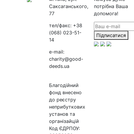
Саксаганського,
потрібна Ваша
77
допомога!
тел/факс:
+38
(068) 023-51-
Підписатися
14
e-mail:
charity@good-
deeds.ua
Благодійний
фонд внесено
до реєстру
неприбуткових
установ та
організайцій
Код ЄДРПОУ: