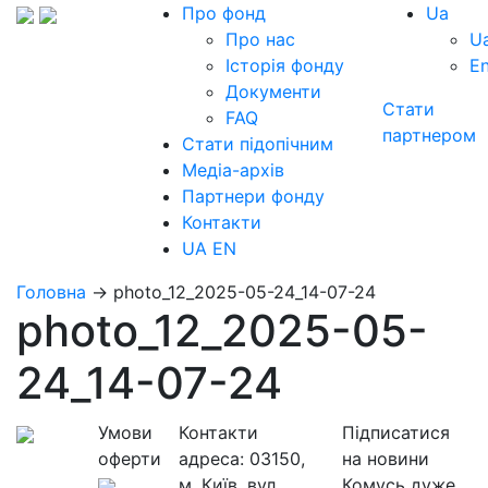
Про фонд
Ua
Про нас
U
Історія фонду
E
Документи
Стати
FAQ
партнером
Стати підопічним
Медіа-архів
Партнери фонду
Контакти
UA
EN
Головна
→
photo_12_2025-05-24_14-07-24
photo_12_2025-05-
24_14-07-24
Умови
Контакти
Підписатися
оферти
адреса:
03150,
на новини
м. Київ, вул.
Комусь дуже