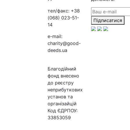
тел/факс:
+38
(068) 023-51-
Підписатися
14
e-mail:
charity@good-
deeds.ua
Благодійний
фонд внесено
до реєстру
неприбуткових
установ та
організайцій
Код ЄДРПОУ:
33853059