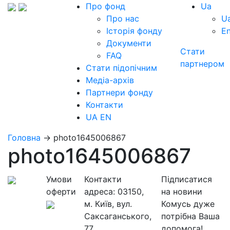
Про фонд
Ua
Про нас
U
Історія фонду
E
Документи
Стати
FAQ
партнером
Стати підопічним
Медіа-архів
Партнери фонду
Контакти
UA
EN
Головна
→
photo1645006867
photo1645006867
Умови
Контакти
Підписатися
оферти
адреса:
03150,
на новини
м. Київ, вул.
Комусь дуже
Саксаганського,
потрібна Ваша
77
допомога!