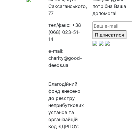
Саксаганського,
потрібна Ваша
77
допомога!
тел/факс:
+38
(068) 023-51-
Підписатися
14
e-mail:
charity@good-
deeds.ua
Благодійний
фонд внесено
до реєстру
неприбуткових
установ та
організайцій
Код ЄДРПОУ: