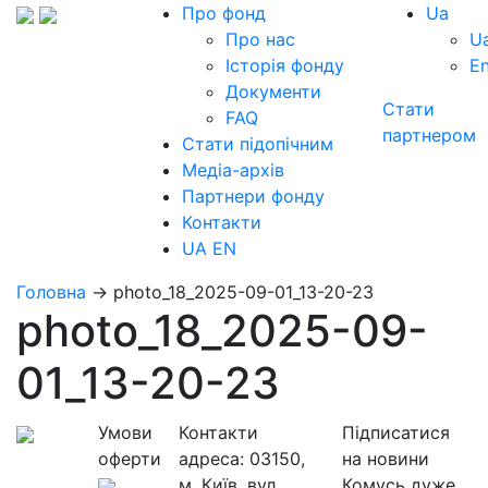
Про фонд
Ua
Про нас
U
Історія фонду
E
Документи
Стати
FAQ
партнером
Стати підопічним
Медіа-архів
Партнери фонду
Контакти
UA
EN
Головна
→
photo_18_2025-09-01_13-20-23
photo_18_2025-09-
01_13-20-23
Умови
Контакти
Підписатися
оферти
адреса:
03150,
на новини
м. Київ, вул.
Комусь дуже