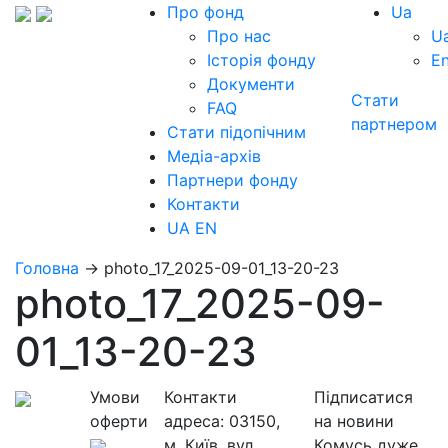
Про фонд
Ua
Про нас
U
Історія фонду
E
Документи
Стати
FAQ
партнером
Стати підопічним
Медіа-архів
Партнери фонду
Контакти
UA
EN
Головна
→
photo_17_2025-09-01_13-20-23
photo_17_2025-09-
01_13-20-23
Умови
Контакти
Підписатися
оферти
адреса:
03150,
на новини
м. Київ, вул.
Комусь дуже