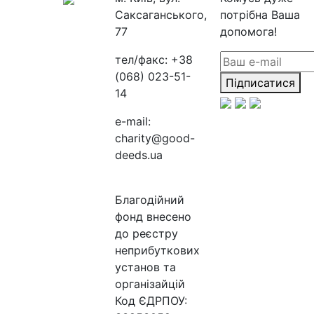
Саксаганського,
потрібна Ваша
77
допомога!
тел/факс:
+38
(068) 023-51-
Підписатися
14
e-mail:
charity@good-
deeds.ua
Благодійний
фонд внесено
до реєстру
неприбуткових
установ та
організайцій
Код ЄДРПОУ: