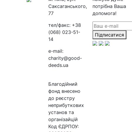
Саксаганського,
потрібна Ваша
77
допомога!
тел/факс:
+38
(068) 023-51-
Підписатися
14
e-mail:
charity@good-
deeds.ua
Благодійний
фонд внесено
до реєстру
неприбуткових
установ та
організайцій
Код ЄДРПОУ: