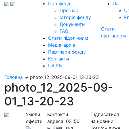
Про фонд
Ua
Про нас
U
Історія фонду
E
Документи
Стати
FAQ
партнером
Стати підопічним
Медіа-архів
Партнери фонду
Контакти
UA
EN
Головна
→
photo_12_2025-09-01_13-20-23
photo_12_2025-09-
01_13-20-23
Умови
Контакти
Підписатися
оферти
адреса:
03150,
на новини
м. Київ, вул.
Комусь дуже