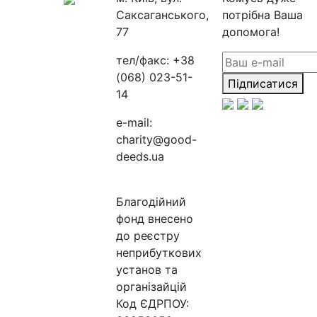
Саксаганського,
потрібна Ваша
77
допомога!
тел/факс:
+38
(068) 023-51-
Підписатися
14
e-mail:
charity@good-
deeds.ua
Благодійний
фонд внесено
до реєстру
неприбуткових
установ та
організайцій
Код ЄДРПОУ: