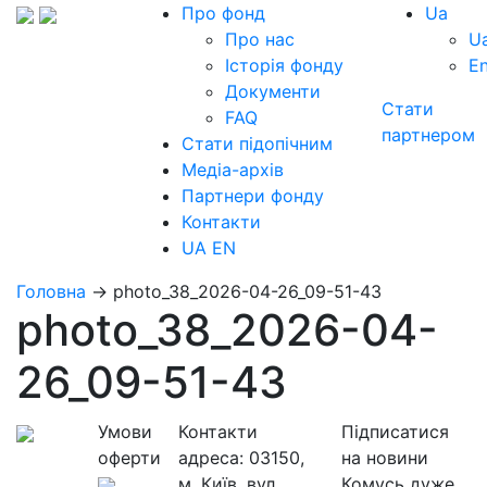
Про фонд
Ua
Про нас
U
Історія фонду
E
Документи
Стати
FAQ
партнером
Стати підопічним
Медіа-архів
Партнери фонду
Контакти
UA
EN
Головна
→
photo_38_2026-04-26_09-51-43
photo_38_2026-04-
26_09-51-43
Умови
Контакти
Підписатися
оферти
адреса:
03150,
на новини
м. Київ, вул.
Комусь дуже