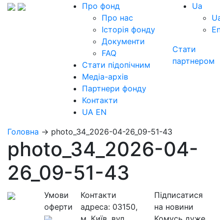
Про фонд
Ua
Про нас
U
Історія фонду
E
Документи
Стати
FAQ
партнером
Стати підопічним
Медіа-архів
Партнери фонду
Контакти
UA
EN
Головна
→
photo_34_2026-04-26_09-51-43
photo_34_2026-04-
26_09-51-43
Умови
Контакти
Підписатися
оферти
адреса:
03150,
на новини
м. Київ, вул.
Комусь дуже