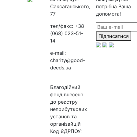
Саксаганського,
потрібна Ваша
77
допомога!
тел/факс:
+38
(068) 023-51-
Підписатися
14
e-mail:
charity@good-
deeds.ua
Благодійний
фонд внесено
до реєстру
неприбуткових
установ та
організайцій
Код ЄДРПОУ: